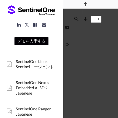
Previous
Find
Next
LinkedIn
Facebook
Email
Twitter
Link
Link
Link
Link
Presentation
Mode
デモを入手する
Tools
SentinelOne Linux
pdf:
Sentinelエージェント
SentinelOne Nexus
Embedded AI SDK -
pdf:
Japanese
SentinelOne Ranger -
pdf:
Japanese