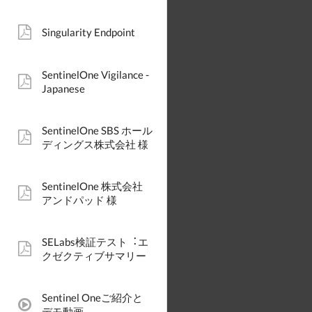
Singularity Endpoint
pdf:
SentinelOne Vigilance -
pdf:
Japanese
SentinelOne SBS ホール
pdf:
ディングス株式会社 様
SentinelOne 株式会社
pdf:
アンドパッド 様
SELabs検証テスト︓エ
pdf:
クゼクティブサマリー
Sentinel Oneご紹介と
video:
デモ動画